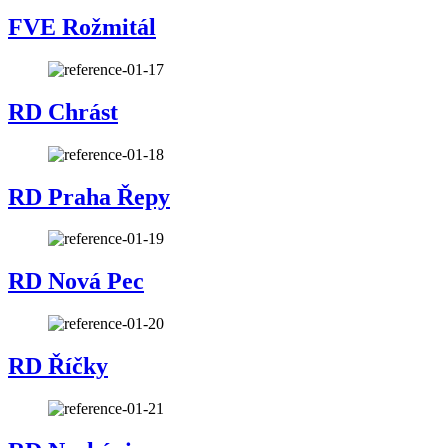
FVE Rožmitál
RD Chrást
RD Praha Řepy
RD Nová Pec
RD Říčky