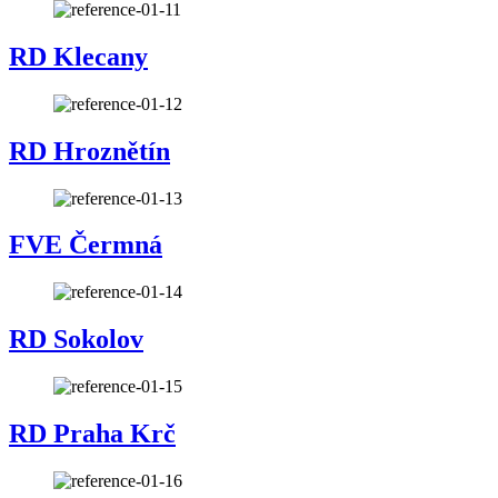
RD Klecany
RD Hroznětín
FVE Čermná
RD Sokolov
RD Praha Krč